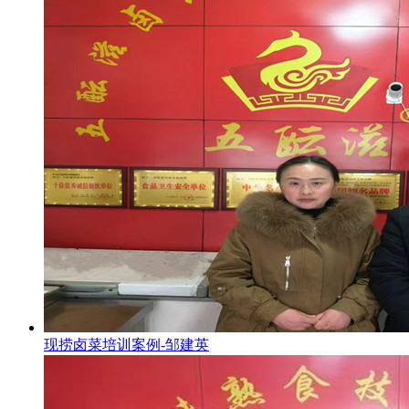
现捞卤菜培训案例-邹建英