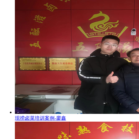
现捞卤菜培训案例-廖鑫