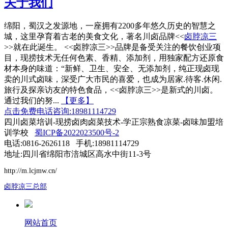
关于我们
绵阳，蜀汉之发源地，一座拥有2200多年悠久历史的智慧之
城，这里孕育着古老的美食文化，著名川卤品牌<<
卤脖凉三
>>就在此诞生。 <<卤脖凉三>>品牌是备受关注的餐饮创业项
目，现捞技术无任何色素、香精、添加剂，用独家配方还原食
材本身的味道：“新鲜、卫生、安全、无添加剂，纯正现卤现
卖的川式卤味，深受广大市民的喜爱，也成为居家.待客.休闲.
旅行及探亲访友的特色食品，<<卤脖凉三>>是新式的川卤。
通过我们的努...
【更多】
点击免费电话咨询:18981114729
四川卤菜培训-现捞卤肉卤菜技术-学正宗熟食凉菜-卤味加盟培
训学校
蜀ICP备2022023500号-2
电话:0816-2626118 手机:18981114729
地址:四川省绵阳市涪城区高水中街11-3号
http://m.lcjmw.cn/
卤脖凉三总部
网站首页