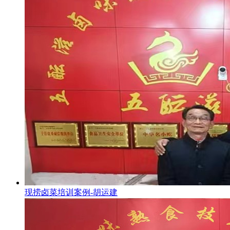
现捞卤菜培训案例-胡运建