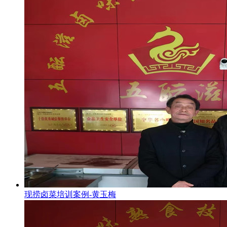
现捞卤菜培训案例-黄玉梅