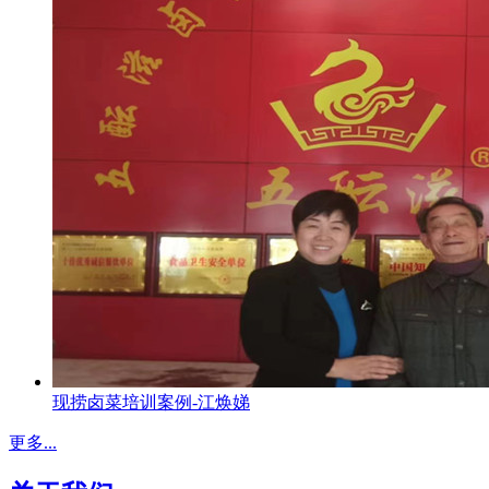
现捞卤菜培训案例-江焕娣
更多...