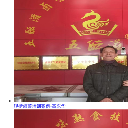
现捞卤菜培训案例-高东华