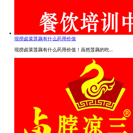
现捞卤菜莲藕有什么药用价值
现捞卤菜莲藕有什么药用价值！虽然莲藕的吃...