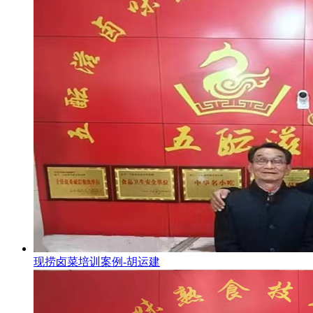
现捞卤菜培训案例-胡运建