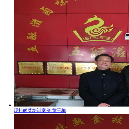
现捞卤菜培训案例-黄玉梅