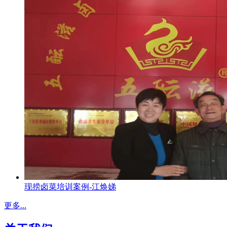
现捞卤菜培训案例-江焕娣
更多...