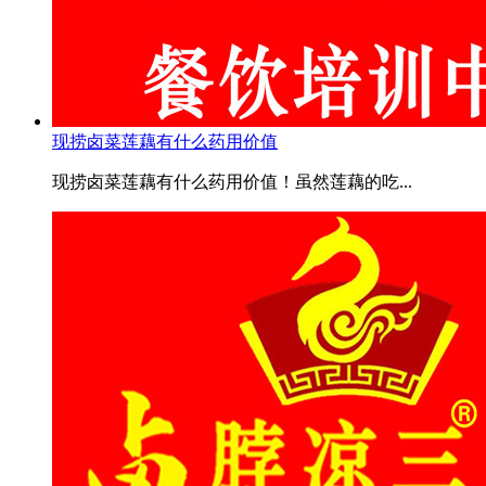
现捞卤菜莲藕有什么药用价值
现捞卤菜莲藕有什么药用价值！虽然莲藕的吃...