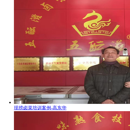
现捞卤菜培训案例-高东华