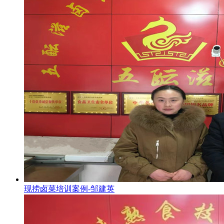
现捞卤菜培训案例-邹建英