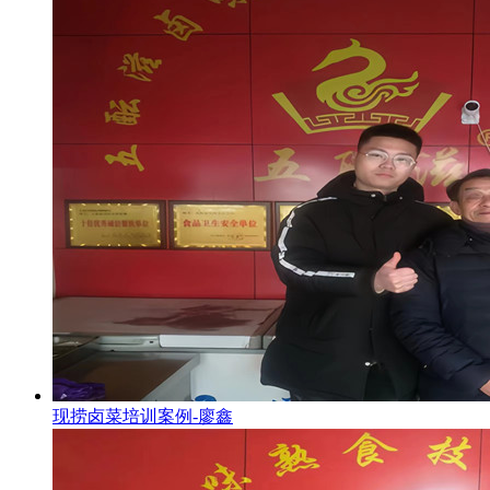
现捞卤菜培训案例-廖鑫