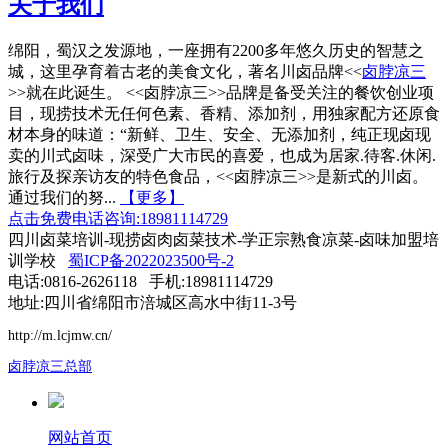
关于我们
绵阳，蜀汉之发源地，一座拥有2200多年悠久历史的智慧之
城，这里孕育着古老的美食文化，著名川卤品牌<<
卤脖凉三
>>就在此诞生。 <<卤脖凉三>>品牌是备受关注的餐饮创业项
目，现捞技术无任何色素、香精、添加剂，用独家配方还原食
材本身的味道：“新鲜、卫生、安全、无添加剂，纯正现卤现
卖的川式卤味，深受广大市民的喜爱，也成为居家.待客.休闲.
旅行及探亲访友的特色食品，<<卤脖凉三>>是新式的川卤。
通过我们的努...
【更多】
点击免费电话咨询:18981114729
四川卤菜培训-现捞卤肉卤菜技术-学正宗熟食凉菜-卤味加盟培
训学校
蜀ICP备2022023500号-2
电话:0816-2626118 手机:18981114729
地址:四川省绵阳市涪城区高水中街11-3号
http://m.lcjmw.cn/
卤脖凉三总部
网站首页