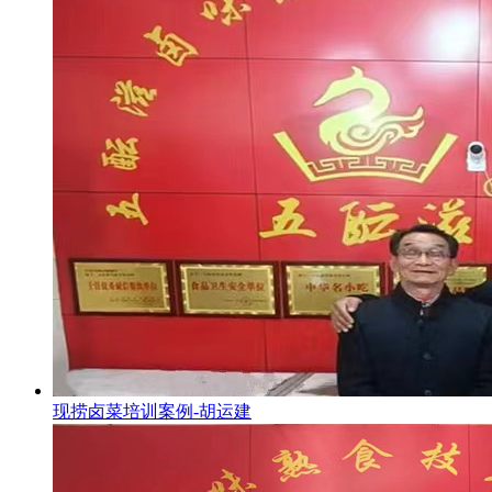
现捞卤菜培训案例-胡运建