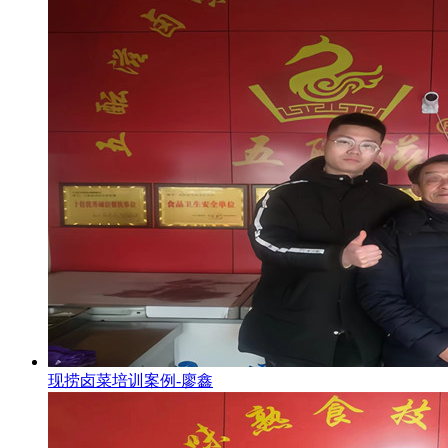
现捞卤菜培训案例-廖鑫