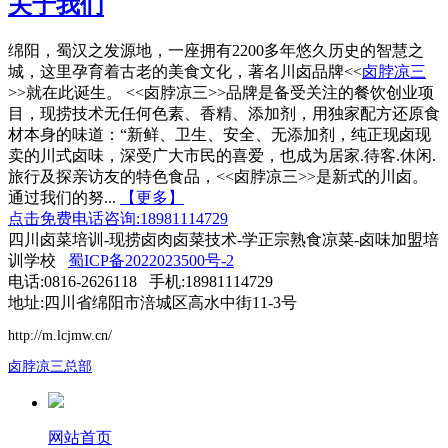
关于我们
绵阳，蜀汉之发源地，一座拥有2200多年悠久历史的智慧之
城，这里孕育着古老的美食文化，著名川卤品牌<<
卤脖凉三
>>就在此诞生。 <<卤脖凉三>>品牌是备受关注的餐饮创业项
目，现捞技术无任何色素、香精、添加剂，用独家配方还原食
材本身的味道：“新鲜、卫生、安全、无添加剂，纯正现卤现
卖的川式卤味，深受广大市民的喜爱，也成为居家.待客.休闲.
旅行及探亲访友的特色食品，<<卤脖凉三>>是新式的川卤。
通过我们的努...
【更多】
点击免费电话咨询:18981114729
四川卤菜培训-现捞卤肉卤菜技术-学正宗熟食凉菜-卤味加盟培
训学校
蜀ICP备2022023500号-2
电话:0816-2626118 手机:18981114729
地址:四川省绵阳市涪城区高水中街11-3号
http://m.lcjmw.cn/
卤脖凉三总部
网站首页