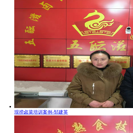
现捞卤菜培训案例-邹建英