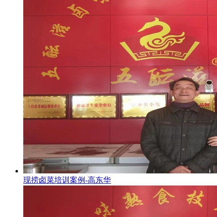
现捞卤菜培训案例-高东华