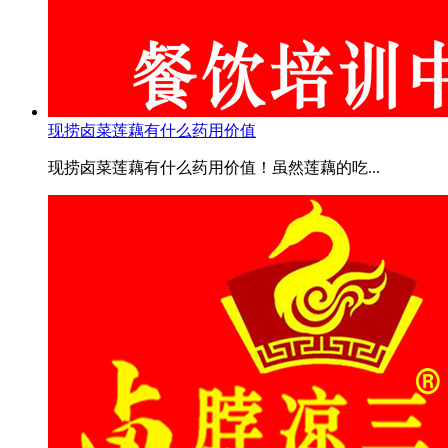
现捞卤菜莲藕有什么药用价值
现捞卤菜莲藕有什么药用价值！虽然莲藕的吃...