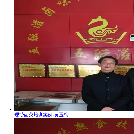
现捞卤菜培训案例-黄玉梅