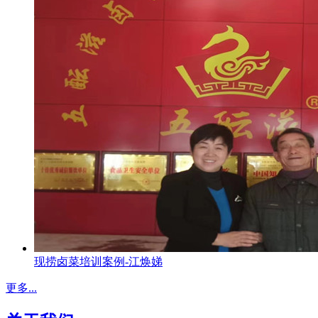
现捞卤菜培训案例-江焕娣
更多...