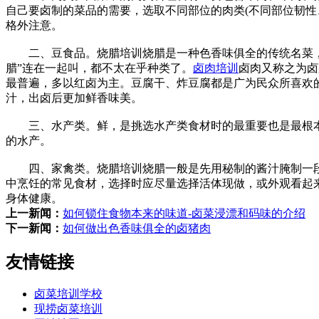
自己要卤制的菜品的需要，选取不同部位的肉类(不同部位韧
格外注意。
二、豆食品。烧腊培训烧腊是一种色香味俱全的传统名菜，属
腊”连在一起叫，都不太在乎种类了。
卤肉培训
卤肉又称之为卤
最普遍，多以红卤为主。豆腐干、炸豆腐都是广为民众所喜欢
汁，出卤后更加鲜香味美。
三、水产类。鲜，是挑选水产类食材时的最重要也是最根本
的水产。
四、家禽类。烧腊培训烧腊一般是先用秘制的酱汁腌制一段
中烹饪的常见食材，选择时应尽量选择活体现做，或外观看起
身体健康。
上一新闻：
如何锁住食物本来的味道-卤菜浸漂和码味的介绍
下一新闻：
如何做出色香味俱全的卤猪肉
友情链接
卤菜培训学校
现捞卤菜培训