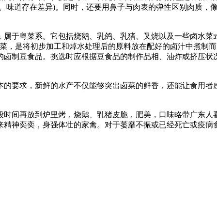
性、味道存在差异)。同时，还要用鼻子与肉表的弹性区别肉质，
于粤菜系。它包括烧鹅、乳鸽、乳猪、叉烧以及一些卤水菜式。烧
菜，是将初步加工和焯水处理后的原料放在配好的卤汁中煮制而
的卤制豆食品。挑选时应根据豆食品的制作品相、油炸或挤压状
的要求，新鲜的水产不仅能够突出卤菜的鲜香，还能让食用者感
时间再放到炉里烤，烧鹅、乳猪皮脆，肥美，口味略带广东人喜
来精神奕奕，身强体壮的家禽。对于萎靡不振或已经死亡或疫病