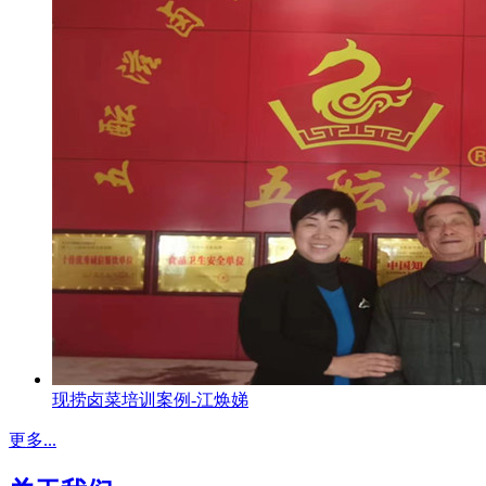
现捞卤菜培训案例-江焕娣
更多...