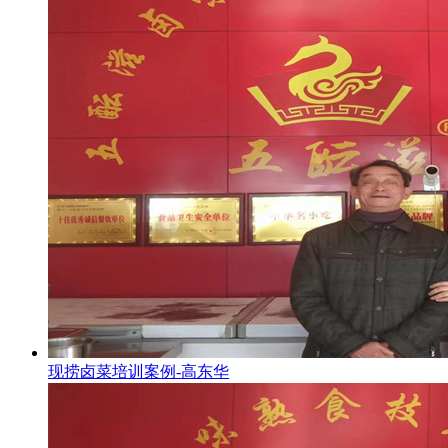
现捞卤菜培训案例-高东华