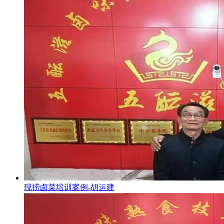
现捞卤菜培训案例-胡运建