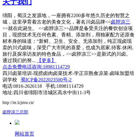
关于我们
绵阳，蜀汉之发源地，一座拥有2200多年悠久历史的智慧之
城，这里孕育着古老的美食文化，著名川卤品牌<<
卤脖凉三
>>就在此诞生。 <<卤脖凉三>>品牌是备受关注的餐饮创业项
目，现捞技术无任何色素、香精、添加剂，用独家配方还原食
材本身的味道：“新鲜、卫生、安全、无添加剂，纯正现卤现
卖的川式卤味，深受广大市民的喜爱，也成为居家.待客.休闲.
旅行及探亲访友的特色食品，<<卤脖凉三>>是新式的川卤。
通过我们的努...
【更多】
点击免费电话咨询:18981114729
四川卤菜培训-现捞卤肉卤菜技术-学正宗熟食凉菜-卤味加盟培
训学校
蜀ICP备2022023500号-2
电话:0816-2626118 手机:18981114729
地址:四川省绵阳市涪城区高水中街11-3号
http://m.lcjmw.cn/
卤脖凉三总部
网站首页