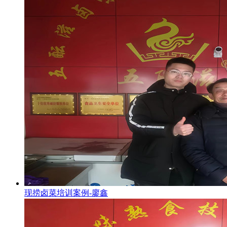
现捞卤菜培训案例-廖鑫