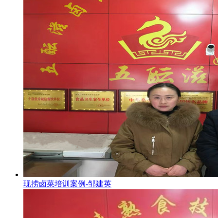
现捞卤菜培训案例-邹建英