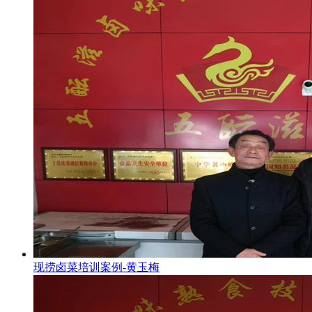
现捞卤菜培训案例-黄玉梅