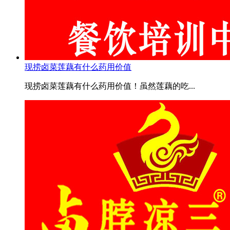
现捞卤菜莲藕有什么药用价值
现捞卤菜莲藕有什么药用价值！虽然莲藕的吃...