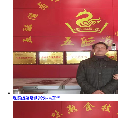
现捞卤菜培训案例-高东华