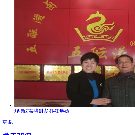
现捞卤菜培训案例-江焕娣
更多...