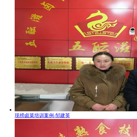
现捞卤菜培训案例-邹建英