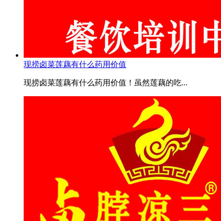
现捞卤菜莲藕有什么药用价值
现捞卤菜莲藕有什么药用价值！虽然莲藕的吃...