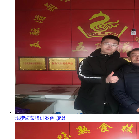
现捞卤菜培训案例-廖鑫