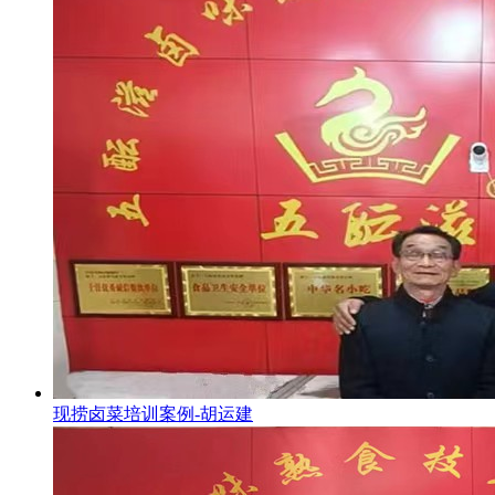
现捞卤菜培训案例-胡运建