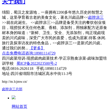
关于我们
绵阳，蜀汉之发源地，一座拥有2200多年悠久历史的智慧之
城，这里孕育着古老的美食文化，著名川卤品牌<<
卤脖凉三
>>就在此诞生。 <<卤脖凉三>>品牌是备受关注的餐饮创业项
目，现捞技术无任何色素、香精、添加剂，用独家配方还原食
材本身的味道：“新鲜、卫生、安全、无添加剂，纯正现卤现
卖的川式卤味，深受广大市民的喜爱，也成为居家.待客.休闲.
旅行及探亲访友的特色食品，<<卤脖凉三>>是新式的川卤。
通过我们的努...
【更多】
点击免费电话咨询:18981114729
四川卤菜培训-现捞卤肉卤菜技术-学正宗熟食凉菜-卤味加盟培
训学校
蜀ICP备2022023500号-2
电话:0816-2626118 手机:18981114729
地址:四川省绵阳市涪城区高水中街11-3号
http://m.lcjmw.cn/
卤脖凉三总部
网站首页