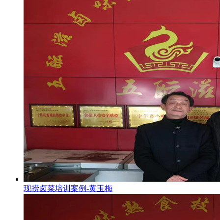
现捞卤菜培训案例-黄玉梅